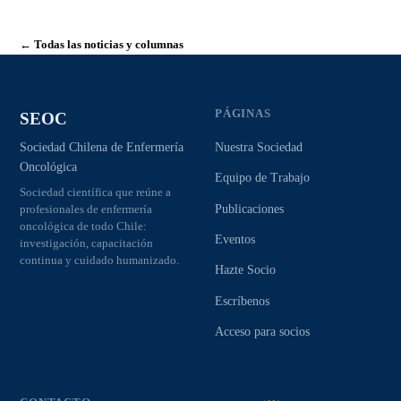
← Todas las noticias y columnas
PÁGINAS
SEOC
Nuestra Sociedad
Sociedad Chilena de Enfermería
Oncológica
Equipo de Trabajo
Sociedad científica que reúne a
Publicaciones
profesionales de enfermería
oncológica de todo Chile:
Eventos
investigación, capacitación
continua y cuidado humanizado.
Hazte Socio
Escríbenos
Acceso para socios